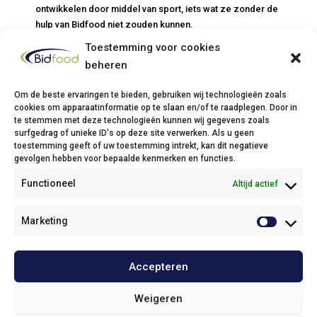
ontwikkelen door middel van sport, iets wat ze zonder de
hulp van Bidfood niet zouden kunnen.
Toestemming voor cookies
beheren
Om de beste ervaringen te bieden, gebruiken wij technologieën zoals
cookies om apparaatinformatie op te slaan en/of te raadplegen. Door in
te stemmen met deze technologieën kunnen wij gegevens zoals
Bidfood Thuin
surfgedrag of unieke ID's op deze site verwerken. Als u geen
toestemming geeft of uw toestemming intrekt, kan dit negatieve
Avenue Deli XL, 1
gevolgen hebben voor bepaalde kenmerken en functies.
6530 Thuin
Functioneel
Altijd actief
Phone: +32(0)71/25 68 11
Fax: +32(0)71/34 43 37
Email:
info@bidfood.be
Marketing
Bidfood Kruibeke
Accepteren
Onze policies / Nos politiques
Weigeren