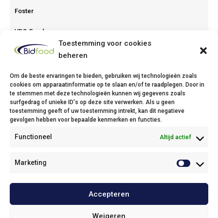
Foster
VDS-Food
Toestemming voor cookies
beheren
Om de beste ervaringen te bieden, gebruiken wij technologieën zoals
cookies om apparaatinformatie op te slaan en/of te raadplegen. Door in
te stemmen met deze technologieën kunnen wij gegevens zoals
Bidfood Thuin
surfgedrag of unieke ID's op deze site verwerken. Als u geen
toestemming geeft of uw toestemming intrekt, kan dit negatieve
Avenue Deli XL, 1
gevolgen hebben voor bepaalde kenmerken en functies.
6530 Thuin
Functioneel
Altijd actief
Phone: +32(0)71/25 68 11
Fax: +32(0)71/34 43 37
Email:
info@bidfood.be
Marketing
Bidfood Kruibeke
Accepteren
Onze policies / Nos politiques
Weigeren