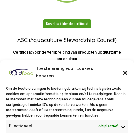
Download hier de certificaat
ASC (Aquaculture Stewardship Council)
Certificaat voor de verspreiding van producten uit duurzame
aquacultuur
Toestemming voor cookies
beheren
Om de beste ervaringen te bieden, gebruiken wij technologieën zoals
cookies om apparaatinformatie op te slaan en/of te raadplegen. Door in
te stemmen met deze technologieën kunnen wij gegevens zoals
Bidfood Thuin
surfgedrag of unieke ID's op deze site verwerken. Als u geen
toestemming geeft of uw toestemming intrekt, kan dit negatieve
Avenue Deli XL, 1
gevolgen hebben voor bepaalde kenmerken en functies.
6530 Thuin
Functioneel
Altijd actief
Phone: +32(0)71/25 68 11
Fax: +32(0)71/34 43 37