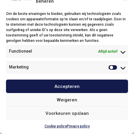
beheren
Om de beste ervaringen te bieden, gebruiken wij technologieën zoals
cookies om apparaatinformatie op te slaan en/of te raadplegen. Door in
te stemmen met deze technologieën kunnen wij gegevens zoals
Bidfood Thuin
surfgedrag of unieke ID's op deze site verwerken. Als u geen
toestemming geeft of uw toestemming intrekt, kan dit negatieve
Avenue Deli XL, 1
gevolgen hebben voor bepaalde kenmerken en functies.
6530 Thuin
Functioneel
Altijd actief
Phone: +32(0)71/25 68 11
Fax: +32(0)71/34 43 37
Email:
info@bidfood.be
Marketing
Bidfood Kruibeke
Accepteren
Onze policies / Nos politiques
Weigeren
Voorkeuren opslaan
© 2025
Bidfood Belgium
Haut de page
Cookie policy
Privacy policy