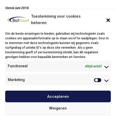
Versie juni 2018
Toestemming voor cookies
beheren
Om de beste ervaringen te bieden, gebruiken wij technologieën zoals
cookies om apparaatinformatie op te slaan en/of te raadplegen. Door in
te stemmen met deze technologieën kunnen wij gegevens zoals
Bidfood Thuin
surfgedrag of unieke ID's op deze site verwerken. Als u geen
toestemming geeft of uw toestemming intrekt, kan dit negatieve
Avenue Deli XL, 1
gevolgen hebben voor bepaalde kenmerken en functies.
6530 Thuin
Functioneel
Altijd actief
Phone: +32(0)71/25 68 11
Fax: +32(0)71/34 43 37
Email:
info@bidfood.be
Marketing
Bidfood Kruibeke
Accepteren
Onze policies / Nos politiques
Weigeren