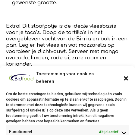
gewenste grootte.
Extra
!
Dit stoofpotje is de ideale vleesbasis
voor je taco’s. Doop de tortilla’s in het
overgebleven vocht van de Birria en bak in een
pan. Leg er het vlees en wat mozzarella op
vooraleer je dichtvouwt. Serveer met mango,
avocado, limoen, rode ui, zure room en
koriander.
Toestemming voor cookies
beheren
Om de beste ervaringen te bieden, gebruiken wij technologieën zoals
cookies om apparaatinformatie op te slaan en/of te raadplegen. Door in
te stemmen met deze technologieën kunnen wij gegevens zoals
Bidfood Thuin
surfgedrag of unieke ID's op deze site verwerken. Als u geen
toestemming geeft of uw toestemming intrekt, kan dit negatieve
Avenue Deli XL, 1
gevolgen hebben voor bepaalde kenmerken en functies.
6530 Thuin
Functioneel
Altijd actief
Phone: +32(0)71/25 68 11