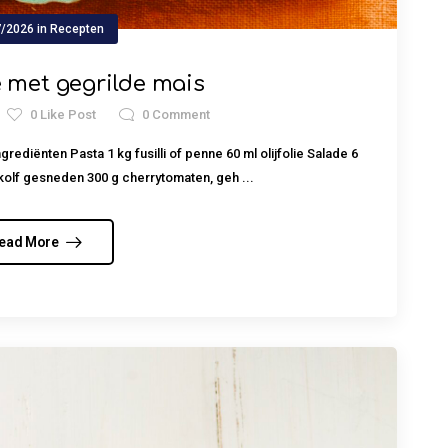
7/2026
in
Recepten
 met gegrilde mais
0
Like Post
0
Comment
ediënten Pasta 1 kg fusilli of penne 60 ml olijfolie Salade 6
 kolf gesneden 300 g cherrytomaten, geh ...
ead More