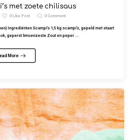
’s met zoete chilisaus
0
Like Post
0
Comment
en) Ingrediënten Scampi’s 1,5 kg scampi’s, gepeld met staart
flook, geperst limoenzeste Zout en peper ...
ead More