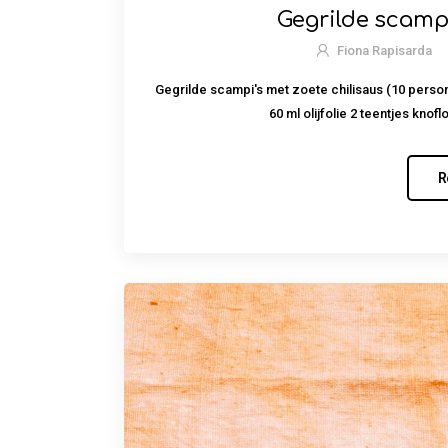
Gegrilde scampi
Fiona Rapisarda
Gegrilde scampi's met zoete chilisaus (10 person
60 ml olijfolie 2 teentjes kno
R