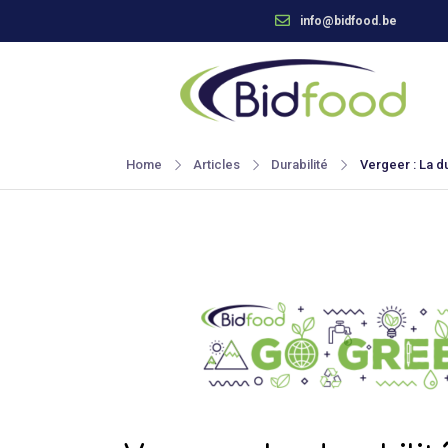
info@bidfood.be
Home
Articles
Durabilité
Vergeer : La d