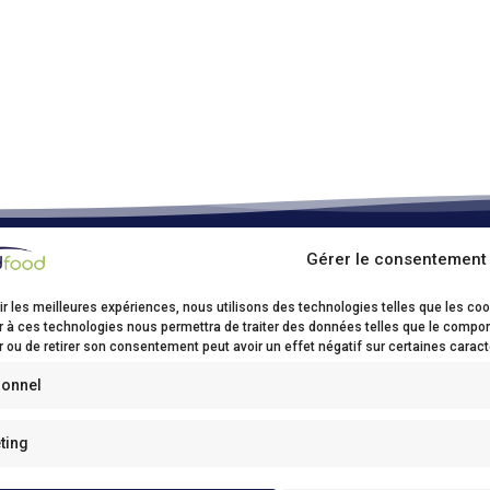
Gérer le consentement
ood Kruibeke
ir les meilleures expériences, nous utilisons des technologies telles que les co
sstraat, 17
r à ces technologies nous permettra de traiter des données telles que le comport
ibeke
 ou de retirer son consentement peut avoir un effet négatif sur certaines caract
32(0)3/250 62 00
ionnel
0)3/250 62 03
fo@bidfood.be
ting