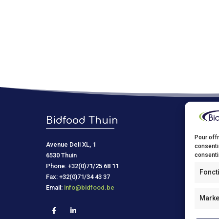
Bidfood Thuin
Bidf
Pour offr
Avenue Deli XL, 1
Kastelein
consenti
6530 Thuin
9150 Kru
consentir
Phone: +32(0)71/25 68 11
Phone: +
Fonct
Fax: +32(0)71/34 43 37
Fax: +32(
Email:
info@bidfood.be
Email:
in
Marke