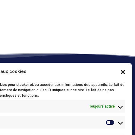
 aux cookies
Onze policies / Nos politiques
okies pour stocker et/ou accéder aux informations des appareils. Le fait de
Conditions d’utilisations (FR)
/
Privacy Policy
ement de navigation ou les ID uniques sur ce site. Le fait de ne pas
(NL)
éristiques et fonctions.
Cookie policy (FR)
/
Cookie policy (NL)
Toujours activé
Conditions générales de vente
/
Algemene
verkoopsvoorwaarden