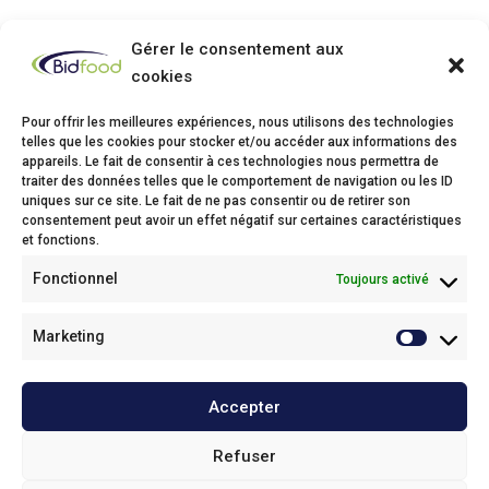
Gérer le consentement aux
cookies
Pour offrir les meilleures expériences, nous utilisons des technologies
telles que les cookies pour stocker et/ou accéder aux informations des
appareils. Le fait de consentir à ces technologies nous permettra de
traiter des données telles que le comportement de navigation ou les ID
Bidfood Thuin
uniques sur ce site. Le fait de ne pas consentir ou de retirer son
consentement peut avoir un effet négatif sur certaines caractéristiques
Avenue Deli XL, 1
et fonctions.
6530 Thuin
Fonctionnel
Toujours activé
Phone: +32(0)71/25 68 11
Fax: +32(0)71/34 43 37
Email:
info@bidfood.be
Marketing
Bidfood Kruibeke
Accepter
Onze policies / Nos politiques
Refuser