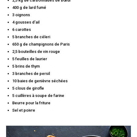
2,5 kg de carbonnades de bœuf
400 g de lard fumé
3 oignons
4 gousses d’ail
6 carottes
5 branches de céleri
650 g de champignons de Paris
2,5 bouteilles de vin rouge
5 feuilles de laurier
5 brins de thym
3 branches de persil
10 baies de genièvre séchées
5 clous de girofle
5 cuillères à soupe de farine
Beurre pour la friture
Sel et poivre