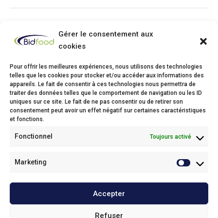
Gérer le consentement aux
cookies
Pour offrir les meilleures expériences, nous utilisons des technologies
telles que les cookies pour stocker et/ou accéder aux informations des
appareils. Le fait de consentir à ces technologies nous permettra de
traiter des données telles que le comportement de navigation ou les ID
Bidfood Thuin
uniques sur ce site. Le fait de ne pas consentir ou de retirer son
consentement peut avoir un effet négatif sur certaines caractéristiques
Avenue Deli XL, 1
et fonctions.
6530 Thuin
Fonctionnel
Toujours activé
Phone: +32(0)71/25 68 11
Fax: +32(0)71/34 43 37
Email:
info@bidfood.be
Marketing
Bidfood Kruibeke
Accepter
Onze policies / Nos politiques
Refuser