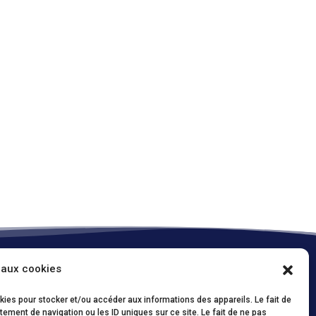
 aux cookies
Onze policies / Nos politiques
okies pour stocker et/ou accéder aux informations des appareils. Le fait de
Conditions d’utilisations (FR)
/
Privacy Policy
ement de navigation ou les ID uniques sur ce site. Le fait de ne pas