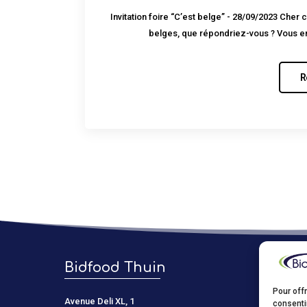
Invitation foire “C’est belge” - 28/09/2023 Cher 
belges, que répondriez-vous ? Vous en 
R
Bidfood Thuin
Bidf
Pour offr
Avenue Deli XL, 1
Kastelein
consenti