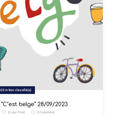
023
in
Non classifié(e)
e “C’est belge” 28/09/2023
0
Like Post
0
Comment