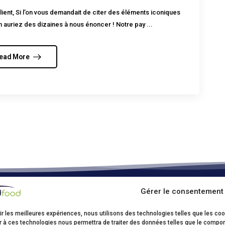
client, Si l’on vous demandait de citer des éléments iconiques
auriez des dizaines à nous énoncer ! Notre pay ...
ead More
Gérer le consentement
ood Kruibeke
ir les meilleures expériences, nous utilisons des technologies telles que les co
sstraat, 17
r à ces technologies nous permettra de traiter des données telles que le comport