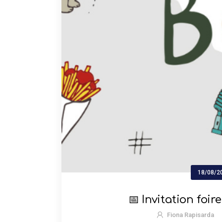
18/08/2
📅 Invitation foir
Fiona Rapisarda