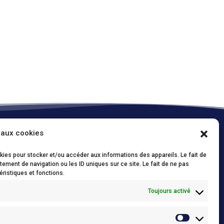
 aux cookies
Onze policies / Nos politiques
okies pour stocker et/ou accéder aux informations des appareils. Le fait de
Conditions d’utilisations (FR)
/
Privacy Policy
ement de navigation ou les ID uniques sur ce site. Le fait de ne pas
(NL)
éristiques et fonctions.
Cookie policy (FR)
/
Cookie policy (NL)
Toujours activé
Conditions générales de vente
/
Algemene
verkoopsvoorwaarden