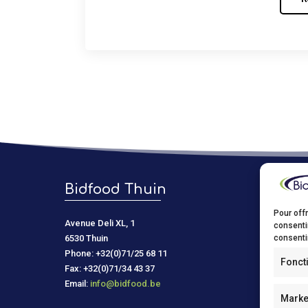
Bidfood Thuin
Bidf
Pour offr
Avenue Deli XL, 1
Kastelein
consenti
consentir
6530 Thuin
9150 Kru
Phone: +32(0)71/25 68 11
Phone: +
Fonct
Fax: +32(0)71/34 43 37
Fax: +32(
Email:
info@bidfood.be
Email:
in
Marke