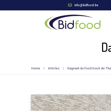
info@bidfood.be
D
Home
Articles
Gagnant du food truck de The