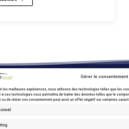
Gérer le consentement
ood Kruibeke
ir les meilleures expériences, nous utilisons des technologies telles que les co
sstraat, 17
r à ces technologies nous permettra de traiter des données telles que le comport
 ou de retirer son consentement peut avoir un effet négatif sur certaines caract
ibeke
32(0)3/250 62 00
ionnel
0)3/250 62 03
fo@bidfood.be
ting