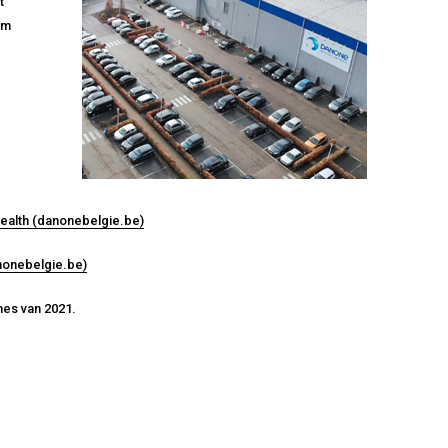
t
om
Health (danonebelgie.be)
nonebelgie.be)
mes van 2021.