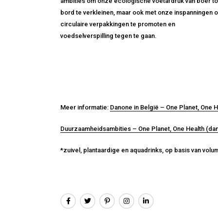
ambities om onze ecologische voetafdruk van boer to
bord te verkleinen, maar ook met onze inspanningen 
circulaire verpakkingen te promoten en
voedselverspilling tegen te gaan.
Meer informatie:
Danone in België – One Planet, One 
Duurzaamheidsambities – One Planet, One Health (da
*zuivel, plantaardige en aquadrinks, op basis van volu