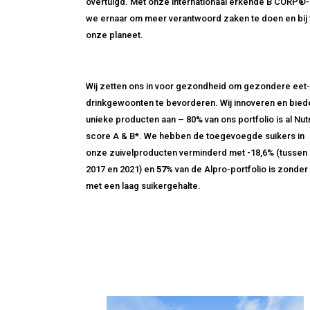
overtuigd. Met onze internationaal erkende B CORP®-ce
we ernaar om meer verantwoord zaken te doen en bij 
onze planeet.
Wij zetten ons in voor gezondheid om gezondere eet-
drinkgewoonten te bevorderen. Wij innoveren en bied
unieke producten aan – 80% van ons portfolio is al Nutr
score A & B*. We hebben de toegevoegde suikers in
onze zuivelproducten verminderd met -18,6% (tussen
2017 en 2021) en
57%
van de Alpro-portfolio is zonder
met een laag suikergehalte.