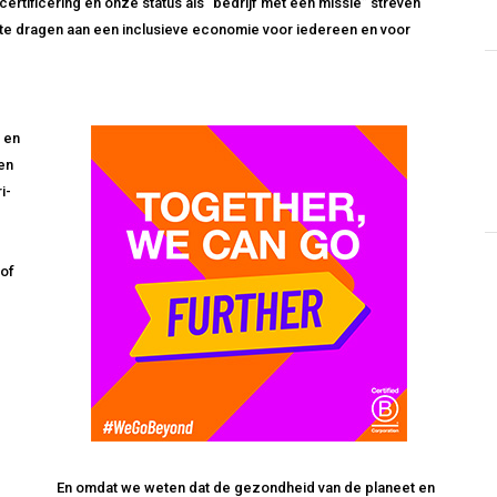
rtificering en onze status als “bedrijf met een missie” streven
te dragen aan een inclusieve economie voor iedereen en voor
 en
en
i-
 of
En omdat we weten dat de gezondheid van de planeet en