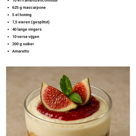
10 el frambozenconfituur
625 g mascarpone
5 el honing
7,5 eieren (gesplitst)
40 lange vingers
10 verse vijgen
200 g suiker
Amaretto