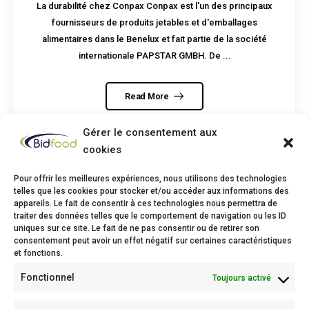
La durabilité chez Conpax Conpax est l'un des principaux
fournisseurs de produits jetables et d'emballages
alimentaires dans le Benelux et fait partie de la société
internationale PAPSTAR GMBH. De ...
Read More
Gérer le consentement aux
cookies
Pour offrir les meilleures expériences, nous utilisons des technologies
telles que les cookies pour stocker et/ou accéder aux informations des
appareils. Le fait de consentir à ces technologies nous permettra de
traiter des données telles que le comportement de navigation ou les ID
Bidfood Thuin
uniques sur ce site. Le fait de ne pas consentir ou de retirer son
consentement peut avoir un effet négatif sur certaines caractéristiques
Avenue Deli XL, 1
et fonctions.
6530 Thuin
Fonctionnel
Toujours activé
Phone: +32(0)71/25 68 11
Fax: +32(0)71/34 43 37