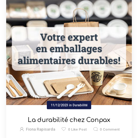
11/12/2023
in
Durabilité
La durabilité chez Conpax
Fiona Rapisarda
0
Like Post
0
Comment