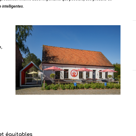
 intelligentes.
e,
et équitables