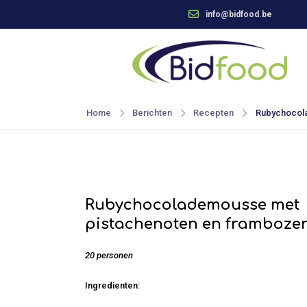
info@bidfood.be
Home
Berichten
Recepten
Rubychocol
Rubychocolademousse met
pistachenoten en framboze
20 personen
Ingredienten: