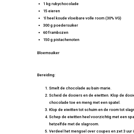
1 kg rubychocolade
15 eieren
1l heel koude vloeibare volle room (30% VG)
300 g poedersuiker
60 frambozen
150 g pistachenoten
Bloemsuiker
Bereiding:
Smelt de chocolade au bain-marie.
Scheid de dooiers en de eiwitten. Klop de dooi
chocolade toe en meng met een spatel.
Klop de eiwitten tot schuim en de room tot sla
Schep de eiwitten heel voorzichtig met een spat
hetzelfde met de slagroom.
Verdeel het mengsel over coupes en zet 3 uur i