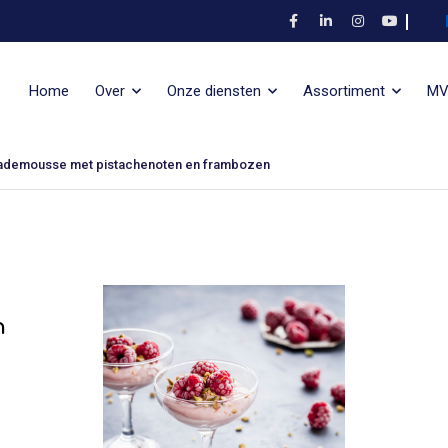
Home
Over
Onze diensten
Assortiment
M
ademousse met pistachenoten en frambozen
n