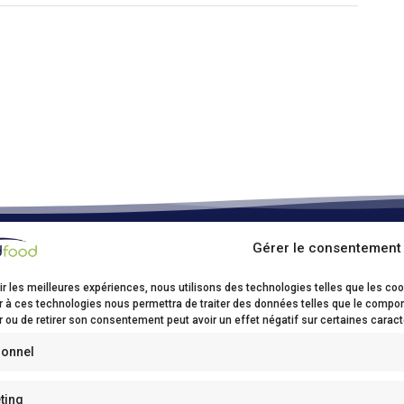
Gérer le consentement
ood Kruibeke
ir les meilleures expériences, nous utilisons des technologies telles que les co
sstraat, 17
r à ces technologies nous permettra de traiter des données telles que le comport
ibeke
 ou de retirer son consentement peut avoir un effet négatif sur certaines caract
32(0)3/250 62 00
ionnel
0)3/250 62 03
fo@bidfood.be
ting