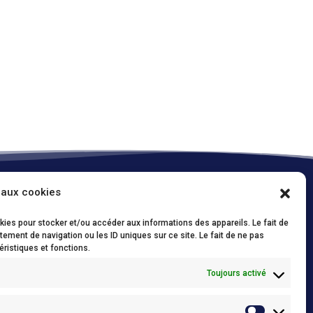
 aux cookies
Onze policies / Nos politiques
okies pour stocker et/ou accéder aux informations des appareils. Le fait de
Conditions d’utilisations (FR)
/
Privacy Policy
ement de navigation ou les ID uniques sur ce site. Le fait de ne pas
(NL)
éristiques et fonctions.
Cookie policy (FR)
/
Cookie policy (NL)
Toujours activé
Conditions générales de vente
/
Algemene
verkoopsvoorwaarden