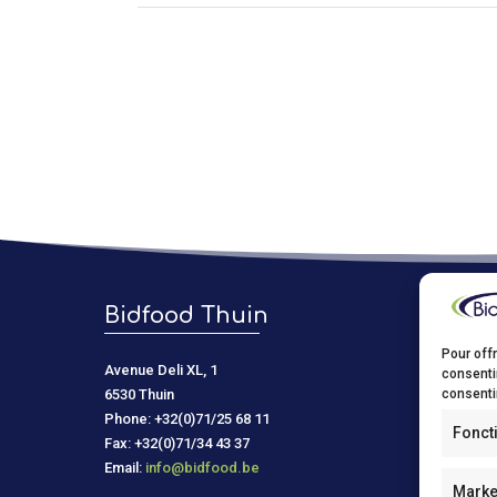
Bidfood Thuin
Bidf
Pour offr
Avenue Deli XL, 1
Kastelein
consenti
6530 Thuin
9150 Kru
consentir
Phone: +32(0)71/25 68 11
Phone: +
Fonct
Fax: +32(0)71/34 43 37
Fax: +32(
Email:
info@bidfood.be
Email:
in
Marke