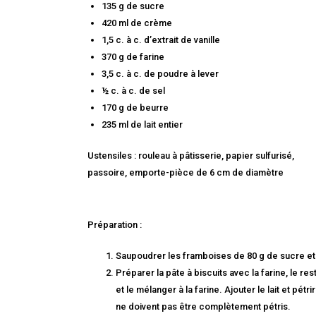
135 g de sucre
420 ml de crème
1,5 c. à c. d’extrait de vanille
370 g de farine
3,5 c. à c. de poudre à lever
½ c. à c. de sel
170 g de beurre
235 ml de lait entier
Ustensiles : rouleau à pâtisserie, papier sulfurisé,
passoire, emporte-pièce de 6 cm de diamètre
Préparation :
Saupoudrer les framboises de 80 g de sucre et 
Préparer la pâte à biscuits avec la farine, le re
et le mélanger à la farine. Ajouter le lait et pé
ne doivent pas être complètement pétris.