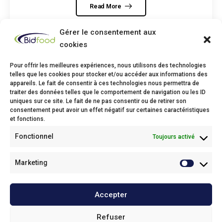
Read More
Gérer le consentement aux
cookies
Pour offrir les meilleures expériences, nous utilisons des technologies
telles que les cookies pour stocker et/ou accéder aux informations des
appareils. Le fait de consentir à ces technologies nous permettra de
traiter des données telles que le comportement de navigation ou les ID
Bidfood Thuin
uniques sur ce site. Le fait de ne pas consentir ou de retirer son
consentement peut avoir un effet négatif sur certaines caractéristiques
Avenue Deli XL, 1
et fonctions.
6530 Thuin
Fonctionnel
Toujours activé
Phone: +32(0)71/25 68 11
Fax: +32(0)71/34 43 37
Email:
info@bidfood.be
Marketing
Bidfood Kruibeke
Accepter
Onze policies / Nos politiques
Refuser