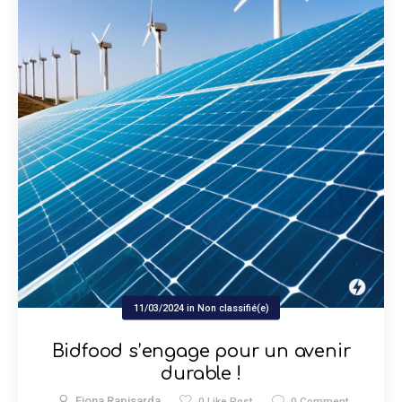
11/03/2024
in
Non classifié(e)
Bidfood s’engage pour un avenir
durable !
Fiona Rapisarda
0
Like Post
0
Comment