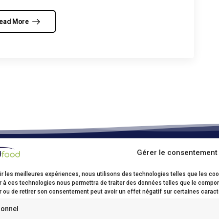
ead More
Gérer le consentement
ood Kruibeke
ir les meilleures expériences, nous utilisons des technologies telles que les co
sstraat, 17
r à ces technologies nous permettra de traiter des données telles que le comport
 ou de retirer son consentement peut avoir un effet négatif sur certaines caract
ibeke
32(0)3/250 62 00
ionnel
0)3/250 62 03