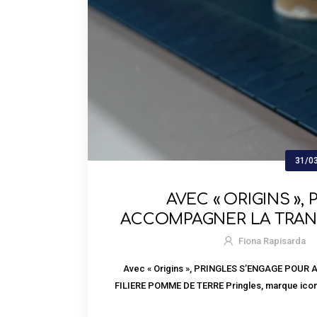
31/0
AVEC « ORIGINS »,
ACCOMPAGNER LA TRAN
LA FILIER
Fiona Rapisarda
Avec « Origins », PRINGLES S’ENGAGE PO
FILIERE POMME DE TERRE Pringles, marque iconiq