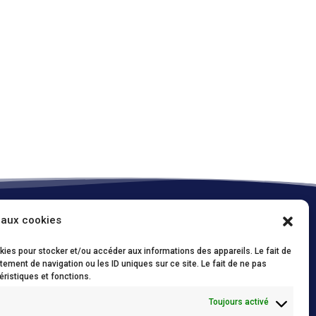
 aux cookies
Onze policies / Nos politiques
okies pour stocker et/ou accéder aux informations des appareils. Le fait de
Conditions d’utilisations (FR)
/
Privacy Policy
ement de navigation ou les ID uniques sur ce site. Le fait de ne pas
(NL)
éristiques et fonctions.
Cookie policy (FR)
/
Cookie policy (NL)
Toujours activé
Conditions générales de vente
/
Algemene