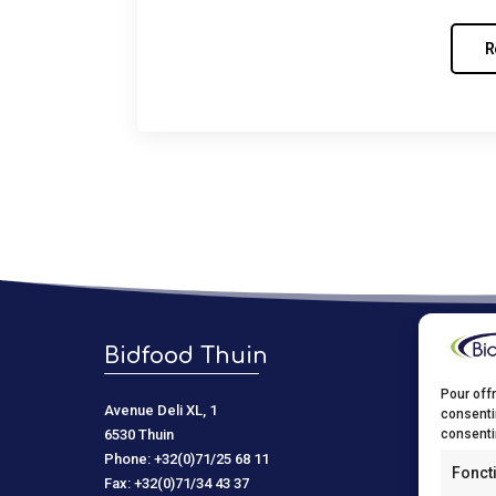
R
Bidfood Thuin
Bidf
Pour offr
Avenue Deli XL, 1
Kastelein
consenti
consentir
6530 Thuin
9150 Kru
Phone: +32(0)71/25 68 11
Phone: +
Fonct
Fax: +32(0)71/34 43 37
Fax: +32(