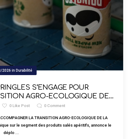
3/2026
in
Durabilité
 PRINGLES S’ENGAGE POUR
SITION AGRO-ECOLOGIQUE DE
E POMME DE TERRE
0
Like Post
0
Comment
UR ACCOMPAGNER LA TRANSITION AGRO-ECOLOGIQUE DE LA
ue sur le segment des produits salés apéritifs, annonce le
déplo ...