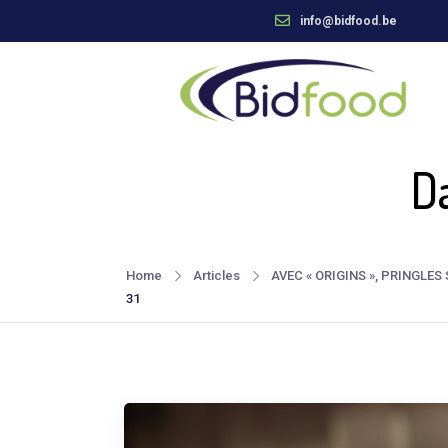
info@bidfood.be
D
Home
Articles
AVEC « ORIGINS », PRINGL
31