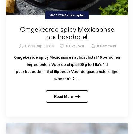
28/11/2024
in
Recepten
Omgekeerde spicy Mexicaanse
nachoschotel
Fiona Rapisarda
0
Like Post
0
Comment
Omgekeerde spicy Mexicaanse nachoschotel 10 personen
Ingrediënten: Voor de chips 500 g tortilla’s 1 tl
paprikapoeder 1 tl chilipoeder Voor de guacamole 4 rijpe
avocado’s 2 l ...
Read More