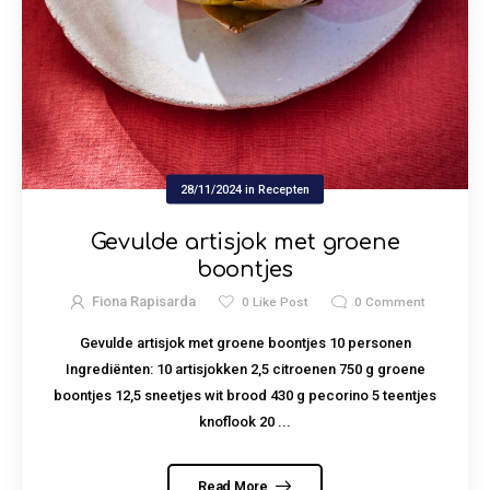
28/11/2024
in
Recepten
Gevulde artisjok met groene
boontjes
Fiona Rapisarda
0
Like Post
0
Comment
Gevulde artisjok met groene boontjes 10 personen
Ingrediënten: 10 artisjokken 2,5 citroenen 750 g groene
boontjes 12,5 sneetjes wit brood 430 g pecorino 5 teentjes
knoflook 20 ...
Read More