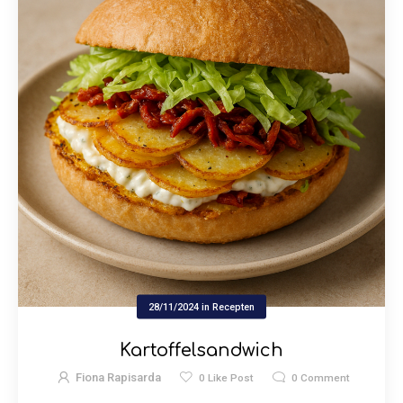
28/11/2024
in
Recepten
Kartoffelsandwich
Fiona Rapisarda
0
Like Post
0
Comment