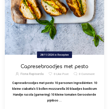
28/11/2024
in
Recepten
Capresebroodjes met pesto
Fiona Rapisarda
0
Like Post
0
Comment
Capresebroodjes met pesto 10 personen Ingrediënten: 10
kleine ciabatta’s 5 bollen mozzarella 30 blaadjes basilicum
Handje rucola (garnering) 10 kleine tomaten Geroosterde
pijnboo ...