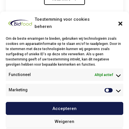
Toestemming voor cookies
beheren
Om de beste ervaringen te bieden, gebruiken wij technologieën zoals
cookies om apparaatinformatie op te slaan en/of te raadplegen. Door in
te stemmen met deze technologieën kunnen wij gegevens zoals
Bidfood Thuin
surfgedrag of unieke ID's op deze site verwerken. Als u geen
toestemming geeft of uw toestemming intrekt, kan dit negatieve
Avenue Deli XL, 1
gevolgen hebben voor bepaalde kenmerken en functies.
6530 Thuin
Functioneel
Altijd actief
Phone: +32(0)71/25 68 11
Fax: +32(0)71/34 43 37
Email:
info@bidfood.be
Marketing
Bidfood Kruibeke
Accepteren
Onze policies / Nos politiques
Weigeren