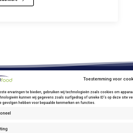
Toestemming voor cook
ood Kruibeke
ste ervaringen te bieden, gebruiken wij technologieën zoals cookies om apparaa
sstraat, 17
hnologieën kunnen wij gegevens zoals surfgedrag of unieke ID's op deze site ve
e gevolgen hebben voor bepaalde kenmerken en functies.
ibeke
32(0)3/250 62 00
ioneel
0)3/250 62 03
fo@bidfood.be
ting