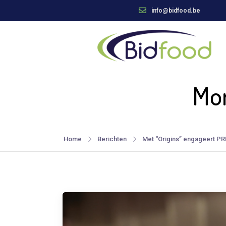
info@bidfood.be
Mon
Home
Berichten
Met “Origins” engageert PR