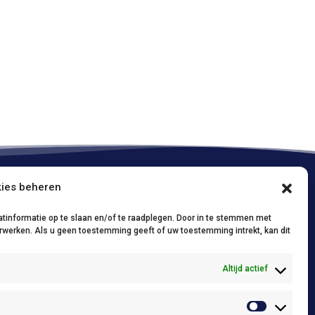
ies beheren
Onze policies / Nos politiques
tinformatie op te slaan en/of te raadplegen. Door in te stemmen met
Conditions d’utilisations (FR)
/
Privacy Policy
rwerken. Als u geen toestemming geeft of uw toestemming intrekt, kan dit
(NL)
Cookie policy (FR)
/
Cookie policy (NL)
Altijd actief
Conditions générales de vente
/
Algemene
verkoopsvoorwaarden