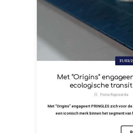
31/03/
Met “Origins” engageer
ecologische transi
Fiona Rapisarda
Met “Origins” engageert PRINGLES zich voor de 
een iconisch merk binnen het segment van ha
R