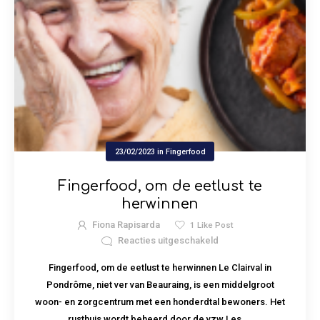
23/02/2023
in
Fingerfood
Fingerfood, om de eetlust te
herwinnen
Fiona Rapisarda
1
Like Post
Reacties uitgeschakeld
Fingerfood, om de eetlust te herwinnen Le Clairval in
Pondrôme, niet ver van Beauraing, is een middelgroot
woon- en zorgcentrum met een honderdtal bewoners. Het
rusthuis wordt beheerd door de vzw Les ...