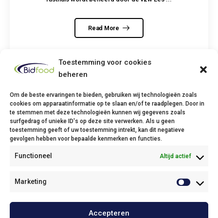
Read More
Toestemming voor cookies
beheren
Om de beste ervaringen te bieden, gebruiken wij technologieën zoals
cookies om apparaatinformatie op te slaan en/of te raadplegen. Door in
te stemmen met deze technologieën kunnen wij gegevens zoals
Bidfood Thuin
surfgedrag of unieke ID's op deze site verwerken. Als u geen
toestemming geeft of uw toestemming intrekt, kan dit negatieve
Avenue Deli XL, 1
gevolgen hebben voor bepaalde kenmerken en functies.
6530 Thuin
Functioneel
Altijd actief
Phone: +32(0)71/25 68 11
Fax: +32(0)71/34 43 37
Email:
info@bidfood.be
Marketing
Bidfood Kruibeke
Accepteren
Onze policies / Nos politiques