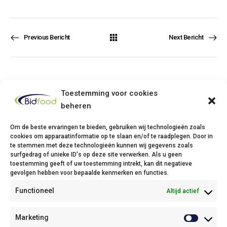
Previous Bericht
Next Bericht
Toestemming voor cookies
beheren
Om de beste ervaringen te bieden, gebruiken wij technologieën zoals
cookies om apparaatinformatie op te slaan en/of te raadplegen. Door in
te stemmen met deze technologieën kunnen wij gegevens zoals
Bidfood Thuin
surfgedrag of unieke ID's op deze site verwerken. Als u geen
toestemming geeft of uw toestemming intrekt, kan dit negatieve
Avenue Deli XL, 1
gevolgen hebben voor bepaalde kenmerken en functies.
6530 Thuin
Functioneel
Altijd actief
Phone: +32(0)71/25 68 11
Fax: +32(0)71/34 43 37
Email:
info@bidfood.be
Marketing