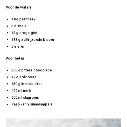
Voor de wafels
1 kg pastinaak
5 dl melk
13 g droge gist
188 g zelfrijzende bloem
5 eieren
Voor het ijs
300 g bittere chocolade
12 eierdooiers
150 g kristalsuiker
400 ml melk
600 ml slagroom
Rasp van 2 sinaasappels