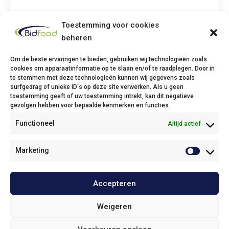
Toestemming voor cookies
beheren
Om de beste ervaringen te bieden, gebruiken wij technologieën zoals
cookies om apparaatinformatie op te slaan en/of te raadplegen. Door in
te stemmen met deze technologieën kunnen wij gegevens zoals
Bidfood Thuin
surfgedrag of unieke ID's op deze site verwerken. Als u geen
toestemming geeft of uw toestemming intrekt, kan dit negatieve
Avenue Deli XL, 1
gevolgen hebben voor bepaalde kenmerken en functies.
6530 Thuin
Functioneel
Altijd actief
Phone: +32(0)71/25 68 11
Fax: +32(0)71/34 43 37
Email:
info@bidfood.be
Marketing
Bidfood Kruibeke
Accepteren
Onze policies / Nos politiques
Weigeren