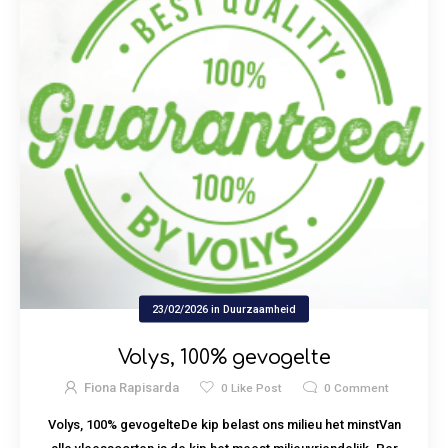
23/02/2026
in
Duurzaamheid
Volys, 100% gevogelte
Fiona Rapisarda
0
Like Post
0
Comment
Volys, 100% gevogelteDe kip belast ons milieu het minstVan