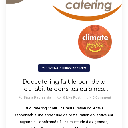
20/09/2023
in
Durabilité clients
Duocatering fait le pari de la
durabilité dans les cuisines
institutionnelles belges
Fiona Rapisarda
0
Like Post
0
Comment
Duo Catering : pour une restauration collective
responsableUne entreprise de restauration collective est
aujourd’hui confrontée à une multitude d’exigences,