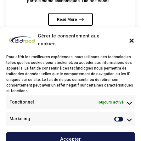
parfois même antinomiques. Elle doit concil ...
Read More
Gérer le consentement aux
cookies
Pour offrir les meilleures expériences, nous utilisons des technologies
telles que les cookies pour stocker et/ou accéder aux informations des
appareils. Le fait de consentir à ces technologies nous permettra de
traiter des données telles que le comportement de navigation ou les ID
Bidfood Thuin
uniques sur ce site. Le fait de ne pas consentir ou de retirer son
consentement peut avoir un effet négatif sur certaines caractéristiques
Avenue Deli XL, 1
et fonctions.
6530 Thuin
Fonctionnel
Toujours activé
Phone: +32(0)71/25 68 11
Fax: +32(0)71/34 43 37
Email:
info@bidfood.be
Marketing
Bidfood Kruibeke
Accepter