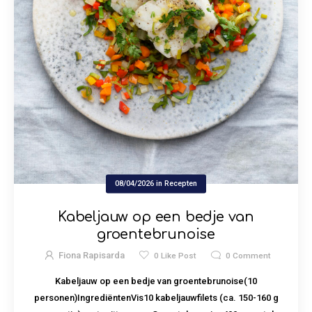
08/04/2026
in
Recepten
Kabeljauw op een bedje van
groentebrunoise
Fiona Rapisarda
0
Like Post
0
Comment
Kabeljauw op een bedje van groentebrunoise(10
personen)IngrediëntenVis10 kabeljauwfilets (ca. 150-160 g