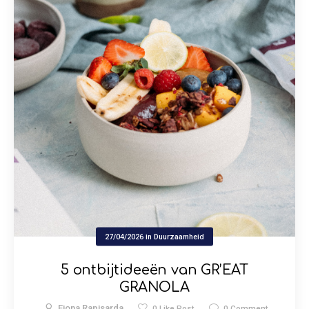
27/04/2026
in
Duurzaamheid
5 ontbijtideeën van GR’EAT
GRANOLA
Fiona Rapisarda
0
Like Post
0
Comment