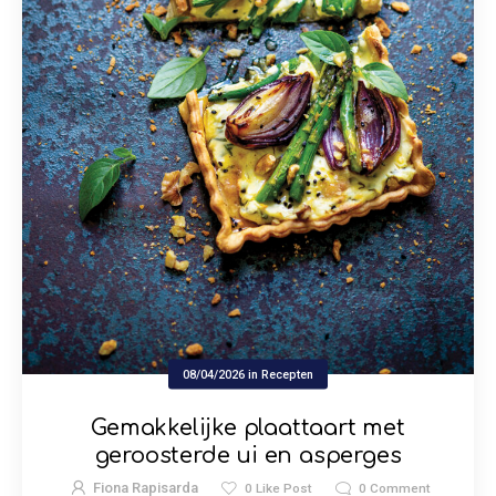
08/04/2026
in
Recepten
Gemakkelijke plaattaart met
geroosterde ui en asperges
Fiona Rapisarda
0
Like Post
0
Comment