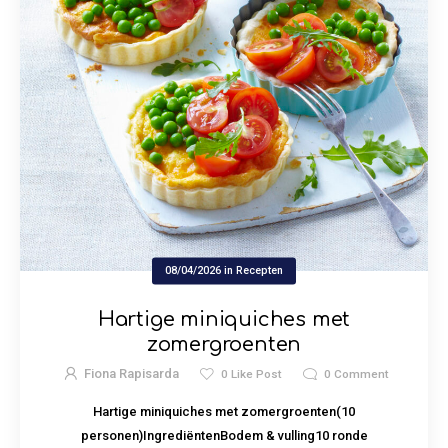
08/04/2026
in
Recepten
Hartige miniquiches met
zomergroenten
Fiona Rapisarda
0
Like Post
0
Comment
Hartige miniquiches met zomergroenten(10
personen)IngrediëntenBodem & vulling10 ronde