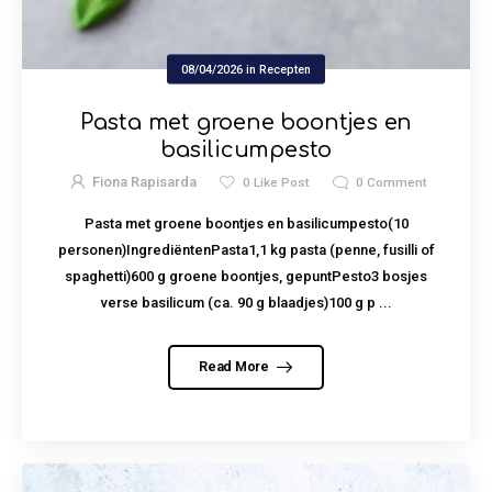
08/04/2026
in
Recepten
Pasta met groene boontjes en
basilicumpesto
Fiona Rapisarda
0
Like Post
0
Comment
Pasta met groene boontjes en basilicumpesto(10
personen)IngrediëntenPasta1,1 kg pasta (penne, fusilli of
spaghetti)600 g groene boontjes, gepuntPesto3 bosjes
verse basilicum (ca. 90 g blaadjes)100 g p ...
Read More