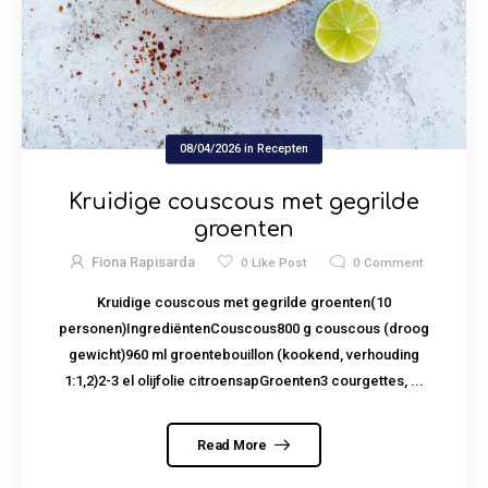
08/04/2026
in
Recepten
Kruidige couscous met gegrilde
groenten
Fiona Rapisarda
0
Like Post
0
Comment
Kruidige couscous met gegrilde groenten(10
personen)IngrediëntenCouscous800 g couscous (droog
gewicht)960 ml groentebouillon (kookend, verhouding
1:1,2)2-3 el olijfolie citroensapGroenten3 courgettes, ...
Read More