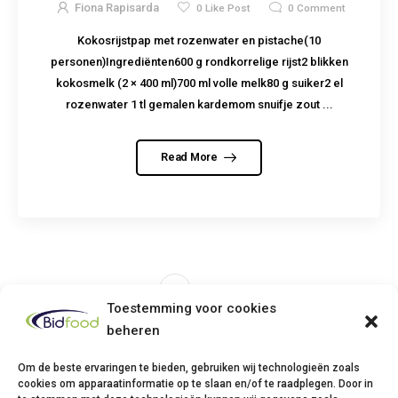
Fiona Rapisarda
0
Like Post
0
Comment
Kokosrijstpap met rozenwater en pistache(10
personen)Ingrediënten600 g rondkorrelige rijst2 blikken
kokosmelk (2 × 400 ml)700 ml volle melk80 g suiker2 el
rozenwater 1 tl gemalen kardemom snuifje zout ...
Read More
1
2
Toestemming voor cookies
beheren
Om de beste ervaringen te bieden, gebruiken wij technologieën zoals
cookies om apparaatinformatie op te slaan en/of te raadplegen. Door in