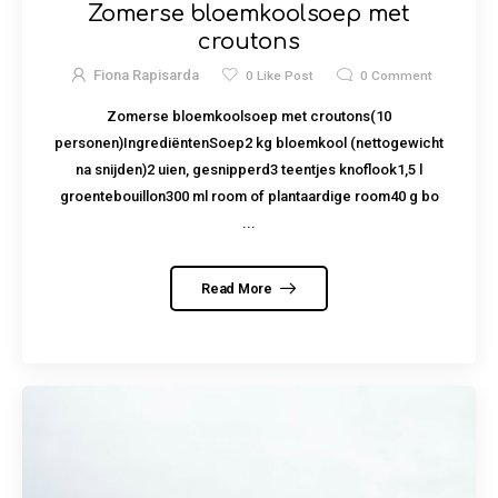
Zomerse bloemkoolsoep met
croutons
Fiona Rapisarda
0
Like Post
0
Comment
Zomerse bloemkoolsoep met croutons(10
personen)IngrediëntenSoep2 kg bloemkool (nettogewicht
na snijden)2 uien, gesnipperd3 teentjes knoflook1,5 l
groentebouillon300 ml room of plantaardige room40 g bo
...
Read More